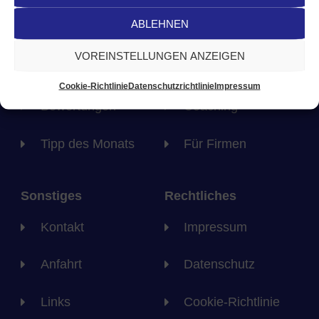
ABLEHNEN
Startseite
Heilpraxis
VOREINSTELLUNGEN ANZEIGEN
Wir sind
Paarberatung
Cookie-Richtlinie
Datenschutzrichtlinie
Impressum
Bewertungen
Coaching
Tipp des Monats
Für Firmen
Sonstiges
Rechtliches
Kontakt
Impressum
Anfahrt
Datenschutz
Links
Cookie-Richtlinie