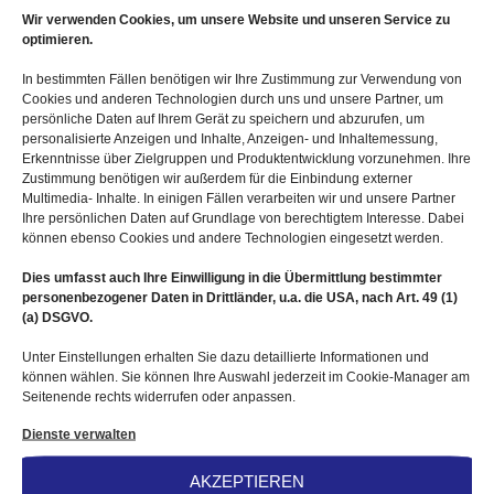
4. Systemische Therapien
Wir verwenden Cookies, um unsere Website und unseren Service zu
optimieren.
In bestimmten Fällen benötigen wir Ihre Zustimmung zur Verwendung von
Cookies und anderen Technologien durch uns und unsere Partner, um
Hier bieten wir Ihnen 2 wesentliche Methoden an:
persönliche Daten auf Ihrem Gerät zu speichern und abzurufen, um
personalisierte Anzeigen und Inhalte, Anzeigen- und Inhaltemessung,
Erkenntnisse über Zielgruppen und Produktentwicklung vorzunehmen. Ihre
Systemische Beratung und
Zustimmung benötigen wir außerdem für die Einbindung externer
Multimedia- Inhalte. In einigen Fällen verarbeiten wir und unsere Partner
Ihre persönlichen Daten auf Grundlage von berechtigtem Interesse. Dabei
Systemaufstellungen (
Familienaufstellungen
oder
können ebenso Cookies und andere Technologien eingesetzt werden.
Organisationsaufstellungen
)
Dies umfasst auch Ihre Einwilligung in die Übermittlung bestimmter
personenbezogener Daten in Drittländer, u.a. die USA, nach Art. 49 (1)
(a) DSGVO.
Nehmen Sie gern Kontakt mit uns auf
Unter Einstellungen erhalten Sie dazu detaillierte Informationen und
können wählen. Sie können Ihre Auswahl jederzeit im Cookie-Manager am
Seitenende rechts widerrufen oder anpassen.
Dienste verwalten
AKZEPTIEREN
Allgemeines
Angebote