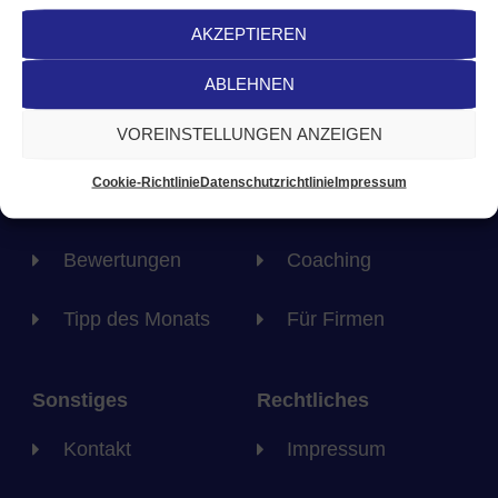
AKZEPTIEREN
ABLEHNEN
Allgemeines
Angebote
VOREINSTELLUNGEN ANZEIGEN
Startseite
Heilpraxis
Cookie-Richtlinie
Datenschutzrichtlinie
Impressum
Wir sind
Paarberatung
Bewertungen
Coaching
Tipp des Monats
Für Firmen
Sonstiges
Rechtliches
Kontakt
Impressum