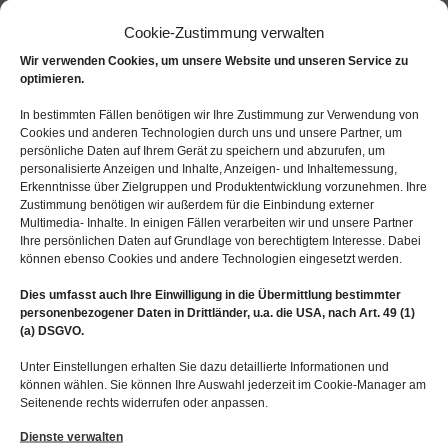
Cookie-Zustimmung verwalten
Wir verwenden Cookies, um unsere Website und unseren Service zu
optimieren.
Wir helfen bei diesen
In bestimmten Fällen benötigen wir Ihre Zustimmung zur Verwendung von
Cookies und anderen Technologien durch uns und unsere Partner, um
Problemen (Paarberatung)
persönliche Daten auf Ihrem Gerät zu speichern und abzurufen, um
personalisierte Anzeigen und Inhalte, Anzeigen- und Inhaltemessung,
Erkenntnisse über Zielgruppen und Produktentwicklung vorzunehmen. Ihre
Zustimmung benötigen wir außerdem für die Einbindung externer
Multimedia- Inhalte. In einigen Fällen verarbeiten wir und unsere Partner
Auf den folgenden Seiten finden Sie eine
Ihre persönlichen Daten auf Grundlage von berechtigtem Interesse. Dabei
Auswahl der häufigsten Probleme von Partnern
können ebenso Cookies und andere Technologien eingesetzt werden.
oder Familien. Aber auch als Single helfen wir
Dies umfasst auch Ihre Einwilligung in die Übermittlung bestimmter
personenbezogener Daten in Drittländer, u.a. die USA, nach Art. 49 (1)
Ihnen gerne( siehe Punkt Partnersuche)
(a) DSGVO.
Unter Einstellungen erhalten Sie dazu detaillierte Informationen und
können wählen. Sie können Ihre Auswahl jederzeit im Cookie-Manager am
Seitenende rechts widerrufen oder anpassen.
Nehmen Sie gern Kontakt mit uns auf
Dienste verwalten