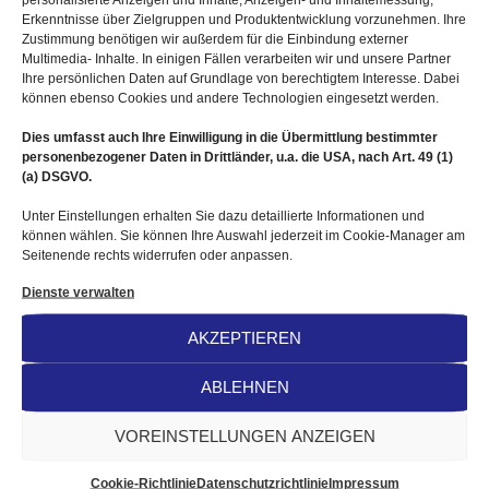
Manchmal sind es aber auch vertrauensvolle
Erkenntnisse über Zielgruppen und Produktentwicklung vorzunehmen. Ihre
Gespräche als wohlwollender, erfahrener Mentor
Zustimmung benötigen wir außerdem für die Einbindung externer
Multimedia- Inhalte. In einigen Fällen verarbeiten wir und unsere Partner
der die Motivation des Kindes oder Jugendlichen
Ihre persönlichen Daten auf Grundlage von berechtigtem Interesse. Dabei
können ebenso Cookies und andere Technologien eingesetzt werden.
erhöht.
Dies umfasst auch Ihre Einwilligung in die Übermittlung bestimmter
personenbezogener Daten in Drittländer, u.a. die USA, nach Art. 49 (1)
Auch die Pubertät oder Schulwechsel sind heute oft
(a) DSGVO.
mit größeren Problemen verbunden als früher.
Unter Einstellungen erhalten Sie dazu detaillierte Informationen und
können wählen. Sie können Ihre Auswahl jederzeit im Cookie-Manager am
Seitenende rechts widerrufen oder anpassen.
nicht zuletzt sind Fragen wie der Umgang mit
Dienste verwalten
internet usw. immer wieder Beratungsthemen
AKZEPTIEREN
ABLEHNEN
Nehmen Sie gern Kontakt mit uns auf
VOREINSTELLUNGEN ANZEIGEN
Cookie-Richtlinie
Datenschutzrichtlinie
Impressum