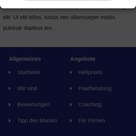
Lorem ipsum dolor sit amet, consectetur adipiscing
elit. Ut elit tellus, luctus nec ullamcorper mattis,
pulvinar dapibus leo.
Allgemeines
Angebote
Startseite
Heilpraxis
Wir sind
Paarberatung
Bewertungen
Coaching
Tipp des Monats
Für Firmen